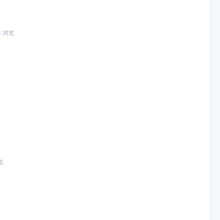
8 浏览
览
览